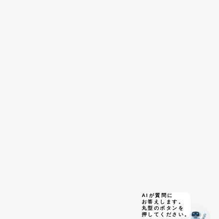
0162-73-4125
（9:00~21:00）
定休：毎週月曜、12月31日、1月1日〜1月5日
プライバシーポリシー
特定商取引に基づく表示
AIが質問に
お答えします。
丸型のボタンを
押してください。