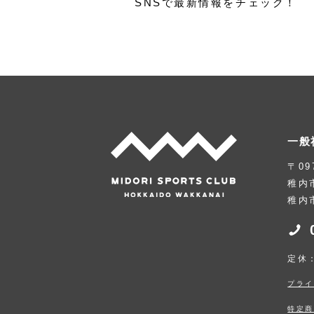
SNSで最新情報をチェック！
一般
〒09
稚内
稚内
定休
プライ
特定商