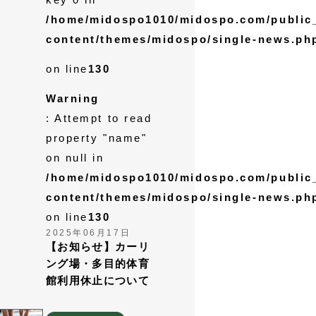
/home/midospo1010/midospo.com/public
content/themes/midospo/single-news.ph
on line
130
Warning
: Attempt to read
property "name"
on null in
/home/midospo1010/midospo.com/public
content/themes/midospo/single-news.ph
on line
130
2025年06月17日
【お知らせ】カーリ
ング場・多目的体育
館利用休止について