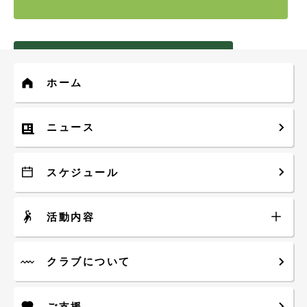
一覧へ戻る
ホーム
ホーム
ニュース
ニュース
スポーツフェスタ２０２２開催しました！
スケジュール
関連記事
活動内容
イベント
2024年09月24日
【みどスポフェスタ2024
クラブについて
vol.3～Autumn～】開催しま
す！
ご支援