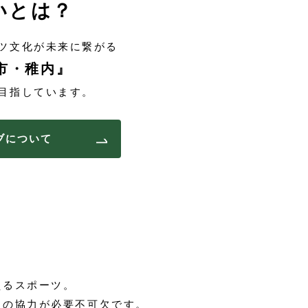
いとは？
ツ文化が未来に繋がる
市・稚内』
目指しています。
ブについて
。
えるスポーツ。
々の協力が必要不可欠です。